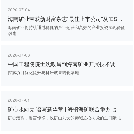
2026-07-04
海南矿业荣获新财富杂志“最佳上市公司”及“ESG
最佳实践公司”双项殊荣
海南矿业将持续通过稳健的产业运营和高效的产业投资实现价值
创造
2026-07-03
中国工程院院士沈政昌到海南矿业开展技术调研
交流
探索项目优化提升与科研成果转化落地
2026-07-01
矿心永向党 谱写新华章 | 海钢海矿联合举办七一
文艺晚会
矿心滚烫，誓言铮铮，以矿山儿女的赤诚之心向党的生日献礼