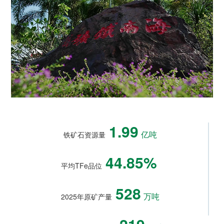
1.99
铁矿石资源量
亿吨
44.85%
平均TFe品位
528
2025年原矿产量
万吨