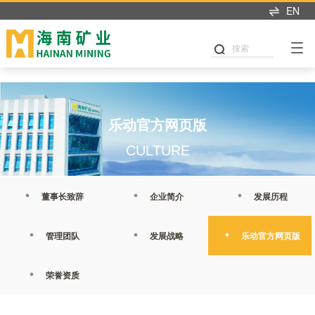
乐动官方网页版
EN
搜索
乐动官方网页版
CULTURE
董事长致辞
企业简介
发展历程
管理团队
发展战略
乐动官方网页版
荣誉资质