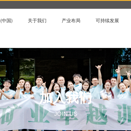
(中国)
关于我们
产业布局
可持续发展
加入我们
JOIN US