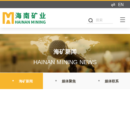
乐动官方网页版
EN
搜索
海矿新闻
HAINAN MINING NEWS
海矿新闻
媒体聚焦
媒体联系