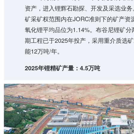
资产，进入锂辉石勘探、开发及采选业务
矿采矿权范围内在JORC准则下的矿产资源
氧化锂平均品位为1.14%。布谷尼锂矿
期工程已于2025年投产，采用重介质选
能12万吨/年。
2025年锂精矿产量：4.5万吨