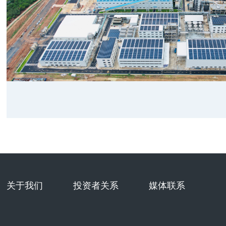
关于我们
投资者关系
媒体联系