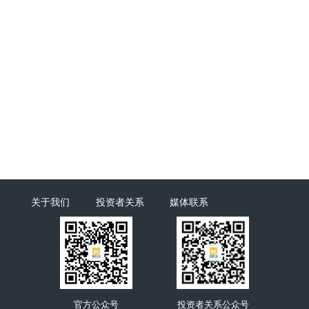
关于我们
投资者关系
媒体联系
官方公众号
投资者关系公众号