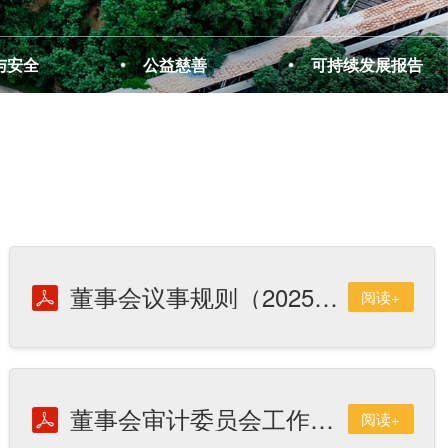
与安全
公益慈善
可持续发展报告
董事会议事规则（2025年11月修订）
阅读+
董事会审计委员会工作细则（2026年3月修订）
阅读+