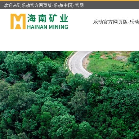
乐动官方网页版
欢迎来到乐动官方网页版-乐动(中国) 官网
乐动官方网页版-乐动