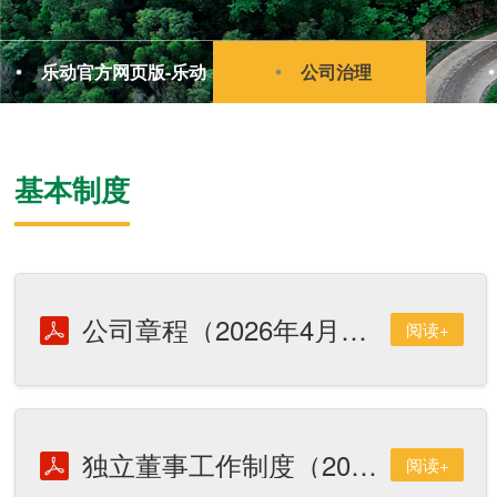
乐动官方网页版-乐动
公司治理
(中国)
基本制度
公司章程（2026年4月修订）
阅读+
独立董事工作制度（2025年9月修订）
阅读+