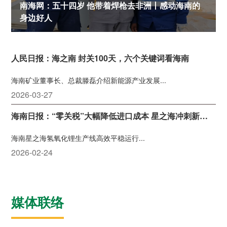
南海网：五十四岁 他带着焊枪去非洲丨感动海南的
身边好人
人民日报：海之南 封关100天，六个关键词看海南
海南矿业董事长、总裁滕磊介绍新能源产业发展...
2026-03-27
海南日报：“零关税”大幅降低进口成本 星之海冲刺新春“开门红”
海南星之海氢氧化锂生产线高效平稳运行...
2026-02-24
媒体联络