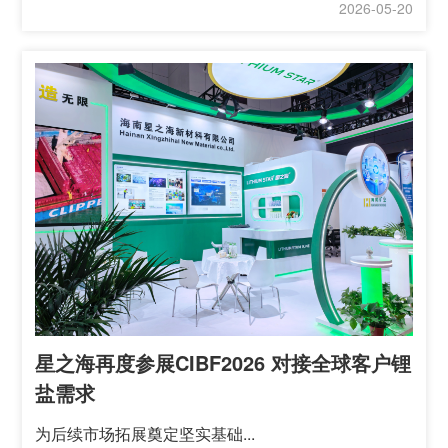
2026-05-20
星之海再度参展CIBF2026 对接全球客户锂
盐需求
为后续市场拓展奠定坚实基础...