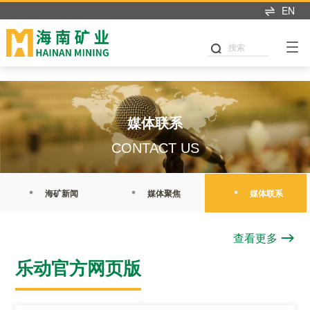
乐动官方网页版
EN
搜索
媒体联系
CONTACT US
海矿新闻
媒体聚焦
媒体联系
查看更多
乐动官方网页版