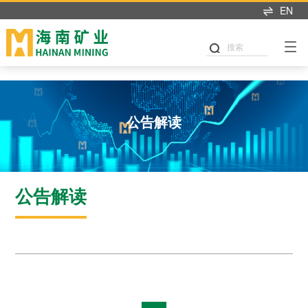
乐动官方网页版
EN
搜索
公告解读
公告解读