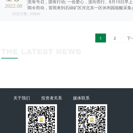
党有号召，团有行动; 一份爱心，逆向而行。8月10日早
2022.08
闻令而动，冒雨来到石碌矿区河北东一区休闲园核酸采集
们的...
浏览次数: 23869
1
2
下
THE LATEST NEWS
关于我们
投资者关系
媒体联系