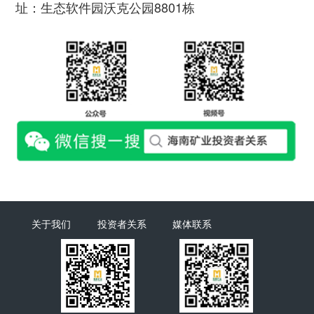
址：
生态软件园沃克公园8801栋
关于我们
投资者关系
媒体联系