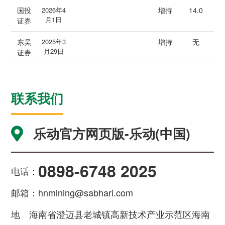
国投
2026年4
增持
14.0
月1日
证券
东吴
2025年3
增持
无
月29日
证券
联系我们
乐动官方网页版-乐动(中国)
0898-6748 2025
电话：
邮箱：
hnmining@sabhari.com
地
海南省澄迈县老城镇高新技术产业示范区海南